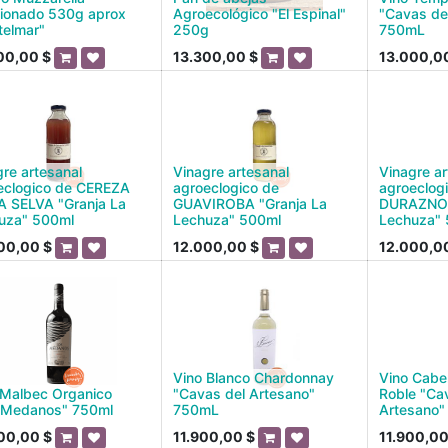
cionado 530g aprox
Agroecológico "El Espinal"
"Cavas de
telmar"
250g
750mL
00,00
$
13.300,00
$
13.000,0
gre artesanal
Vinagre artesanal
Vinagre ar
eclogico de CEREZA
agroeclogico de
agroeclog
A SELVA "Granja La
GUAVIROBA "Granja La
DURAZNO 
uza" 500ml
Lechuza" 500ml
Lechuza"
00,00
$
12.000,00
$
12.000,0
Vino Blanco Chardonnay
Vino Cabe
 Malbec Organico
"Cavas del Artesano"
Roble "Ca
 Medanos" 750ml
750mL
Artesano
00,00
$
11.900,00
$
11.900,0