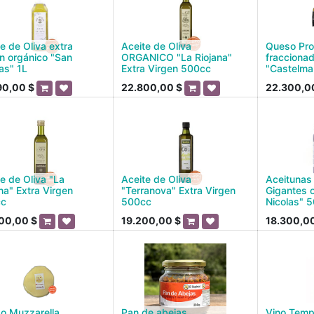
e de Oliva extra
Aceite de Oliva
Queso Pro
en orgánico "San
ORGANICO "La Riojana"
fracciona
as" 1L
Extra Virgen 500cc
"Castelma
90,00
$
22.800,00
$
22.300,0
e de Oliva "La
Aceite de Oliva
Aceitunas
na" Extra Virgen
"Terranova" Extra Virgen
Gigantes 
cc
500cc
Nicolas" 
00,00
$
19.200,00
$
18.300,0
o Muzzarella
Pan de abejas
Vino Temp