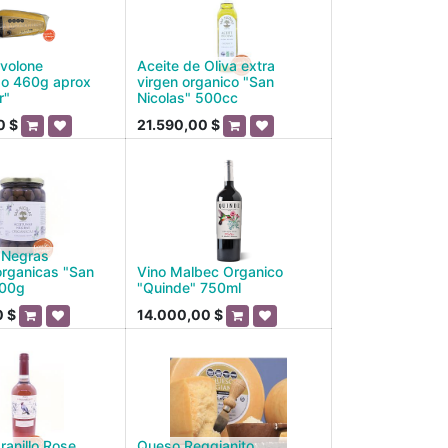
volone
Aceite de Oliva extra
do 460g aprox
virgen organico "San
r"
Nicolas" 500cc
0
$
21.590,00
$
 Negras
organicas "San
Vino Malbec Organico
500g
"Quinde" 750ml
0
$
14.000,00
$
ranillo Rose
Queso Reggianito