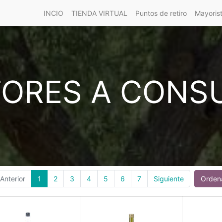
INCIO
TIENDA VIRTUAL
Puntos de retiro
Mayoris
ORES A CONS
Anterior
1
2
3
4
5
6
7
Siguiente
Ordena