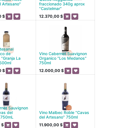
l Artesano"
fraccionado 340g aprox
"Castelmar"
0
$
12.370,00
$
tesanal
ico de
Vino Cabernet Suavignon
"Granja La
Organico "Los Medanos"
 500ml
750ml
0
$
12.000,00
$
rnet Sauvignon
vas del
Vino Malbec Roble "Cavas
" 750mL
del Artesano" 750ml
0
$
11.900,00
$