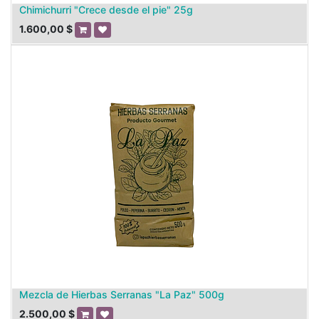
Chimichurri "Crece desde el pie" 25g
1.600,00
$
Mezcla de Hierbas Serranas "La Paz" 500g
2.500,00
$