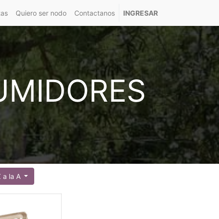
tas
Quiero ser nodo
Contactanos
INGRESAR
UMIDORES
 a la A