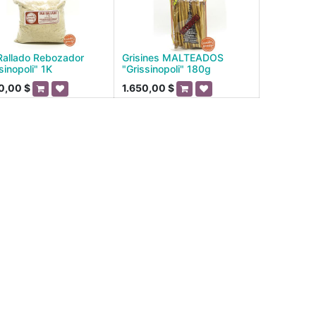
Rallado Rebozador
Grisines MALTEADOS
sinopoli" 1K
"Grissinopoli" 180g
0,00
$
1.650,00
$