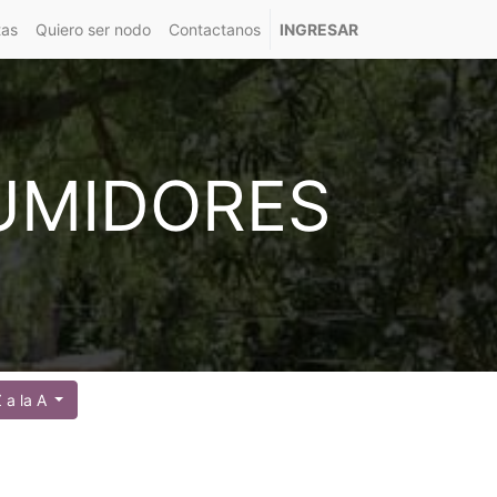
tas
Quiero ser nodo
Contactanos
INGRESAR
UMIDORES
 a la A