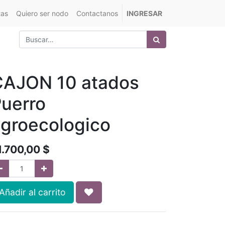
tas
Quiero ser nodo
Contactanos
INGRESAR
CAJON 10 atados
uerro
groecologico
1.700,00
$
Añadir al carrito