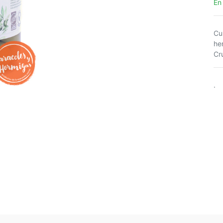
En
Cul
he
Cr
.