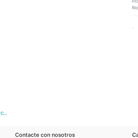
Pr
Rio
.
Vino Malbec Roble "Cavas del Artesano" 750ml
Contacte con nosotros
Ca